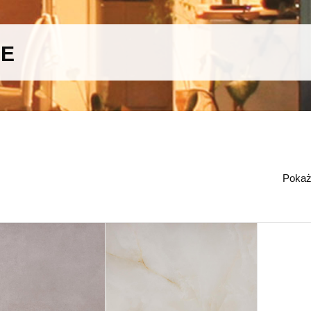
WE
Poka