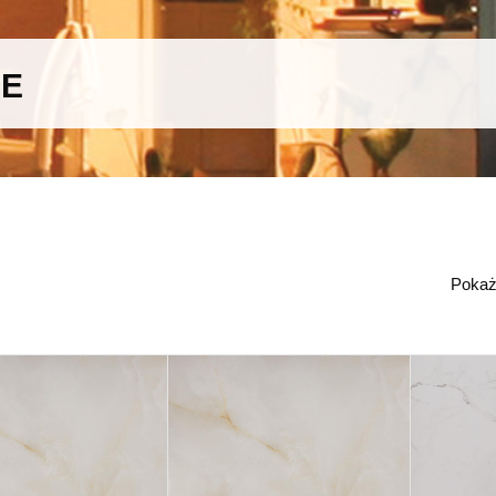
WE
Poka