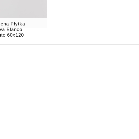
dena Płytka
wa Blanco
uto 60x120