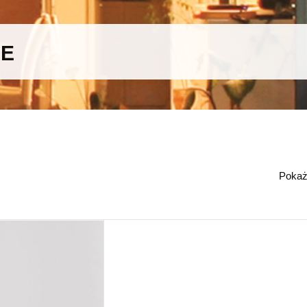
WE
Poka