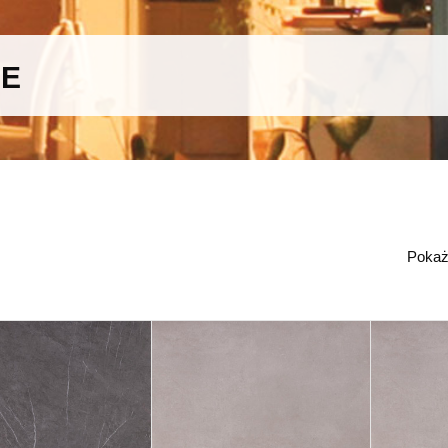
WE
Poka