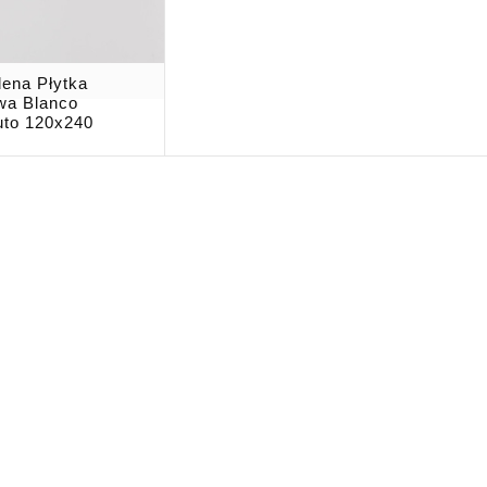
dena Płytka
wa Blanco
uto 120x240